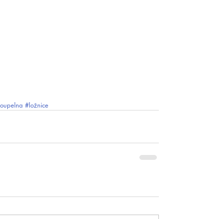
oupelna
#ložnice