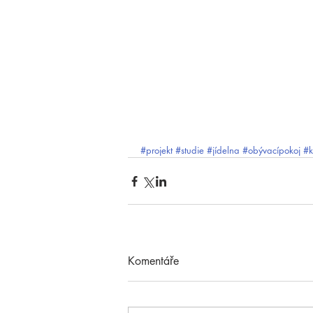
#projekt
#studie
#jídelna
#obývacípokoj
#k
Komentáře