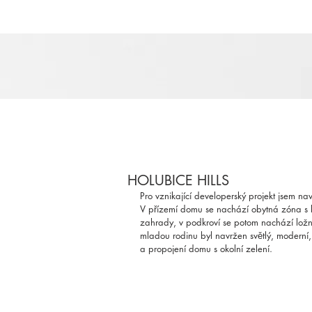
HOLUBICE HILLS
Pro vznikající developerský projekt jsem n
V přízemí domu se nachází obytná zóna s k
zahrady, v podkroví se potom nachází ložn
mladou rodinu byl navržen světlý, moderní,
a propojení domu s okolní zelení. 