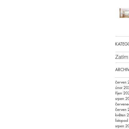
KATEG
Zatím
ARCHI
červen 
únor 20
říjen 20
srpen 2
červene
červen 
květen 
listopa
srpen 2