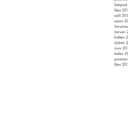
listopa
říjen 20
září 20
srpen 2
červene
červen 
květen 
duben 
únor 20
leden 2
prosine
říjen 20