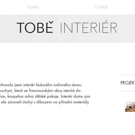
DOMŮ
O MNĚ
PROJEK
avrhovala jsem interiér řadového rodinného domu. 
uchyní, která se francouzskými okny otevírá do 
ice, koupelna adva dětské pokoje. Interiér domu pro 
 ale zároveň útulný s důrazem na přírodní materiály 