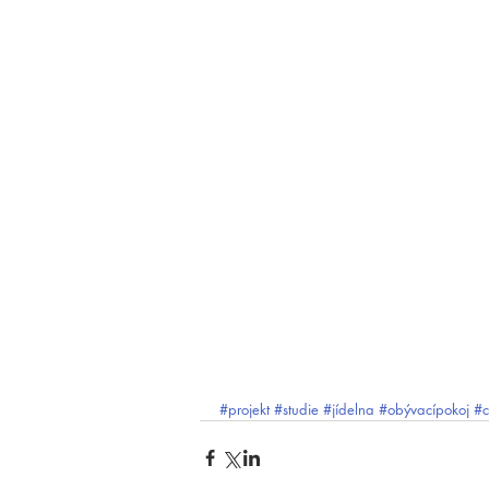
#projekt
#studie
#jídelna
#obývacípokoj
#