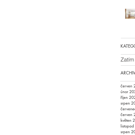
KATEG
Zatím
ARCHI
červen 
únor 20
říjen 20
srpen 2
červene
červen 
květen 
listopa
srpen 2