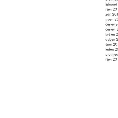
listopa
říjen 20
září 20
srpen 2
červene
červen 
květen 
duben 
únor 20
leden 2
prosine
říjen 20