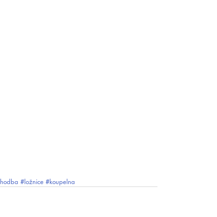
chodba
#ložnice
#koupelna