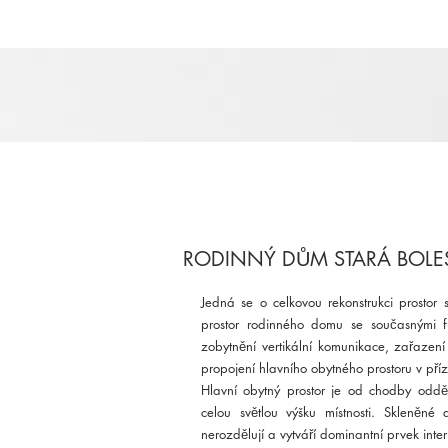
RODINNÝ DŮM STARÁ BOLE
Jedná se o celkovou rekonstrukci prostor s
prostor rodinného domu se současnými f
zobytnění vertikální komunikace, zařazení
propojení hlavního obytného prostoru v příz
Hlavní obytný prostor je od chodby odd
celou světlou výšku místnosti. Skleněné 
nerozdělují a vytváří dominantní prvek inter