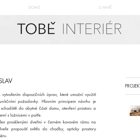
DOMŮ
O MNĚ
SLAV
PROJEK
 vytvořením dispozičních úprav, které umožní využití 
unkčními požadavky. Hlavním principem návrhu je 
 schodiště do obytné části domu, otevření prostoru a 
emí s ložnicemi v patře. 
ělen prosklenými dveřmi v černém kovovém rámu na 
dveře propouští světlo do chodby, opticky prostory 
iéru. 