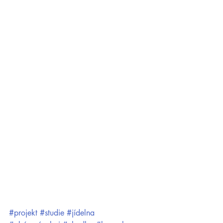
#projekt
#studie
#jídelna